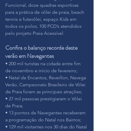
Funcional, doze quadras esportivas 
para a prática de vôlei de praia, beach 
tennis e futevôlei, espaço Kids em 
todos os polos, 100 PCD’s atendidos 
pelo projeto Praia Acessível.
Confira o balanço recorde deste 
verão em Navegantes
• 200 mil turistas na cidade entre fim 
de novembro e início de fevereiro;
• Natal de Encantos, Reveillon, Navega 
Verão, Campeonato Brasileiro de Vôlei 
de Praia foram as principais atrações;
• 27 mil pessoas prestigiaram o Vôlei 
de Praia;
• 13 pontos de Navegantes receberam 
a programação do Natal nos Bairros;
• 129 mil visitantes nos 30 dias do Natal 