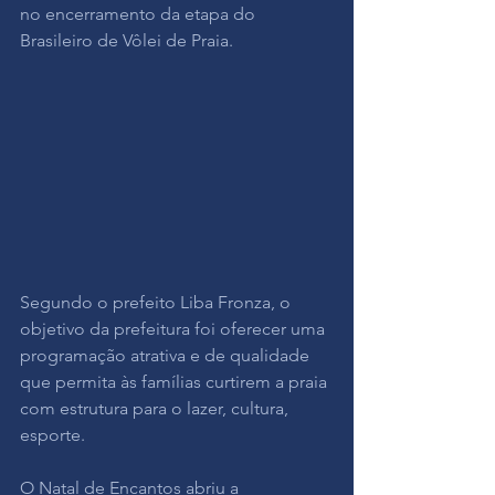
no encerramento da etapa do 
Brasileiro de Vôlei de Praia.
Segundo o prefeito Liba Fronza, o 
objetivo da prefeitura foi oferecer uma 
programação atrativa e de qualidade 
que permita às famílias curtirem a praia 
com estrutura para o lazer, cultura, 
esporte.
O Natal de Encantos abriu a 