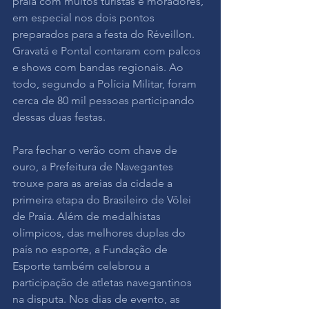
praia com muitos turistas e moradores, 
em especial nos dois pontos 
preparados para a festa do Réveillon. 
Gravatá e Pontal contaram com palcos 
e shows com bandas regionais. Ao 
todo, segundo a Polícia Militar, foram 
cerca de 80 mil pessoas participando 
dessas duas festas.
Para fechar o verão com chave de 
ouro, a Prefeitura de Navegantes 
trouxe para as areias da cidade a 
primeira etapa do Brasileiro de Vôlei 
de Praia. Além de medalhistas 
olímpicos, das melhores duplas do 
país no esporte, a Fundação de 
Esporte também celebrou a 
participação de atletas navegantinos 
na disputa. Nos dias de evento, as 