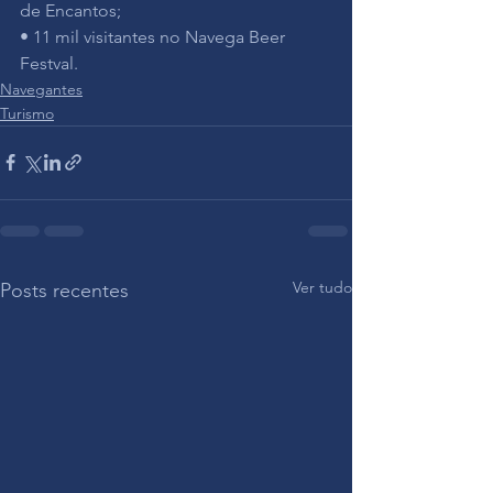
de Encantos;
• 11 mil visitantes no Navega Beer 
Festval.
Navegantes
Turismo
Ver tudo
Posts recentes