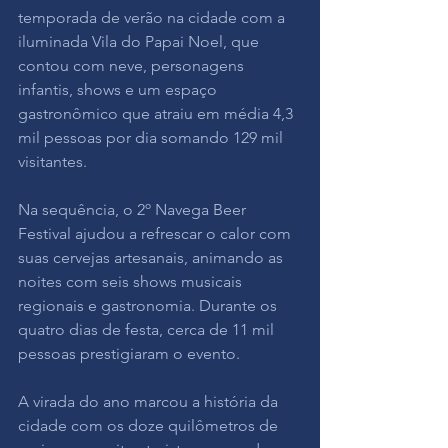
temporada de verão na cidade com a 
iluminada Vila do Papai Noel, que 
contou com neve, personagens 
infantis, shows e um espaço 
gastronômico que atraiu em média 4,3 
mil pessoas por dia somando 129 mil 
visitantes.
Na sequência, o 2º Navega Beer 
Festival ajudou a refrescar o calor com 
suas cervejas artesanais, animando as 
noites com seis shows musicais 
regionais e gastronomia. Durante os 
quatro dias de festa, cerca de 11 mil 
pessoas prestigiaram o evento.
A virada do ano marcou a história da 
cidade com os doze quilômetros de 