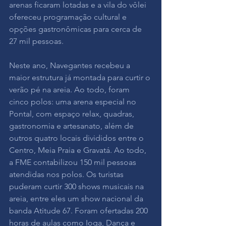
arenas ficaram lotadas e a vila do vôlei 
ofereceu programação cultural e 
opções gastronômicas para cerca de 
27 mil pessoas.
Neste ano, Navegantes recebeu a 
maior estrutura já montada para curtir o 
verão pé na areia. Ao todo, foram 
cinco polos: uma arena especial no 
Pontal, com espaço relax, quadras, 
gastronomia e artesanato, além de 
outros quatro locais divididos entre o 
Centro, Meia Praia e Gravatá. Ao todo, 
a FME contabilizou 150 mil pessoas 
atendidas nos polos. Os turistas 
puderam curtir 300 shows musicais na 
areia, entre eles um show nacional da 
banda Atitude 67. Foram ofertadas 200 
horas de aulas como Ioga, Dança e 