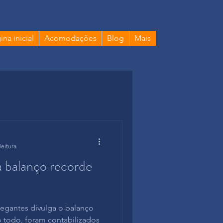
ina inicial
Acomodações
Blog
Mais
leitura
a balanço recorde
egantes divulga o balanço
o todo, foram contabilizados