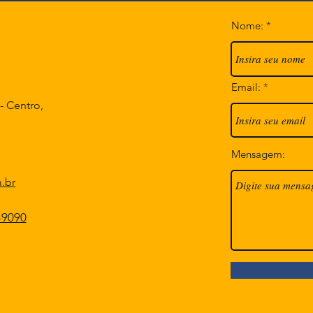
©2023 por Pousada Navegantes.
Nome:
Email:
- Centro,
Mensagem:
.br
-9090