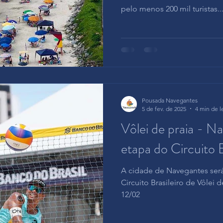
pelo menos 200 mil turistas..
Pousada Navegantes
5 de fev. de 2025
4 min de l
Vôlei de praia - N
etapa do Circuito B
A cidade de Navegantes será
Circuito Brasileiro de Vôlei d
12/02